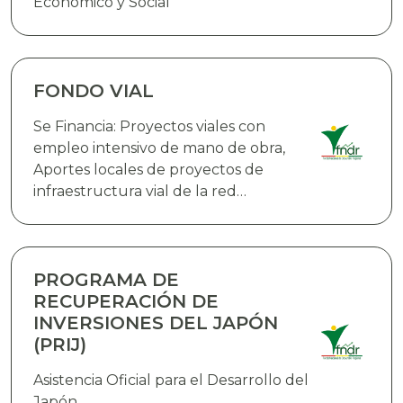
Económico y Social
FONDO VIAL
Se Financia: Proyectos viales con
empleo intensivo de mano de obra,
Aportes locales de proyectos de
infraestructura vial de la red
fundamental de carreteras que
cuenten con el financiamiento
externo,Proyectos de infraestructura
vial en rutas urbanas e interurbanas,
PROGRAMA DE
Infraestructura aeroportuaria y
RECUPERACIÓN DE
equipamiento, Adquisición de bienes
INVERSIONES DEL JAPÓN
(PRIJ)
Asistencia Oficial para el Desarrollo del
Japón