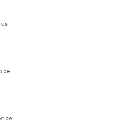
 que
o de
ón de