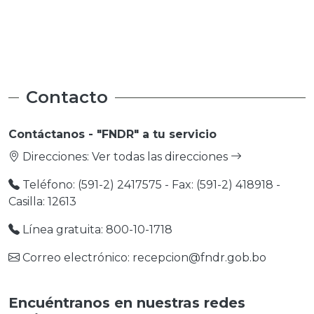
Medio Ambiente
Medio Ambiente
Contacto
Contáctanos - "FNDR" a tu servicio
Direcciones:
Ver todas las direcciones
Teléfono: (591-2) 2417575 - Fax: (591-2) 418918 -
Casilla: 12613
Línea gratuita: 800-10-1718
Correo electrónico: recepcion@fndr.gob.bo
Encuéntranos en nuestras redes