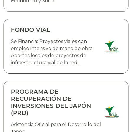
Económico y Social
FONDO VIAL
Se Financia: Proyectos viales con
empleo intensivo de mano de obra,
Aportes locales de proyectos de
infraestructura vial de la red
fundamental de carreteras que
cuenten con el financiamiento
externo,Proyectos de infraestructura
vial en rutas urbanas e interurbanas,
PROGRAMA DE
Infraestructura aeroportuaria y
RECUPERACIÓN DE
equipamiento, Adquisición de bienes
INVERSIONES DEL JAPÓN
(PRIJ)
Asistencia Oficial para el Desarrollo del
Japón