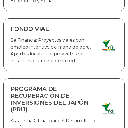
Económico y Social
FONDO VIAL
Se Financia: Proyectos viales con
empleo intensivo de mano de obra,
Aportes locales de proyectos de
infraestructura vial de la red
fundamental de carreteras que
cuenten con el financiamiento
externo,Proyectos de infraestructura
vial en rutas urbanas e interurbanas,
PROGRAMA DE
Infraestructura aeroportuaria y
RECUPERACIÓN DE
equipamiento, Adquisición de bienes
INVERSIONES DEL JAPÓN
(PRIJ)
Asistencia Oficial para el Desarrollo del
Japón