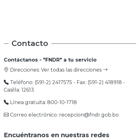
Medio Ambiente
Medio Ambiente
Contacto
Contáctanos - "FNDR" a tu servicio
Direcciones:
Ver todas las direcciones
Teléfono: (591-2) 2417575 - Fax: (591-2) 418918 -
Casilla: 12613
Línea gratuita: 800-10-1718
Correo electrónico: recepcion@fndr.gob.bo
Encuéntranos en nuestras redes