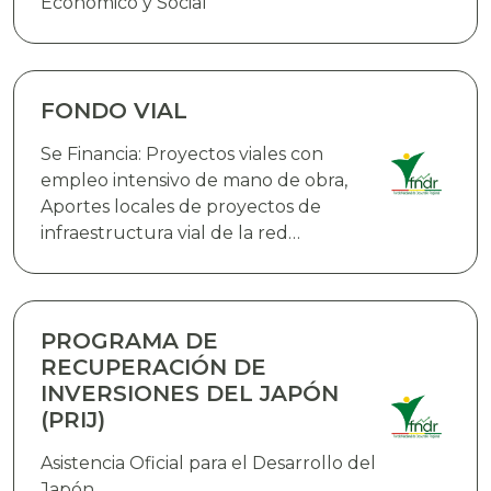
Económico y Social
FONDO VIAL
Se Financia: Proyectos viales con
empleo intensivo de mano de obra,
Aportes locales de proyectos de
infraestructura vial de la red
fundamental de carreteras que
cuenten con el financiamiento
externo,Proyectos de infraestructura
vial en rutas urbanas e interurbanas,
PROGRAMA DE
Infraestructura aeroportuaria y
RECUPERACIÓN DE
equipamiento, Adquisición de bienes
INVERSIONES DEL JAPÓN
(PRIJ)
Asistencia Oficial para el Desarrollo del
Japón