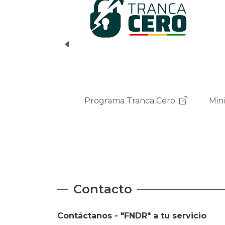
a Tranca Cero
Ministerio de la Presidencia
Ministerio de la Presidencia
Contacto
Contáctanos - "FNDR" a tu servicio