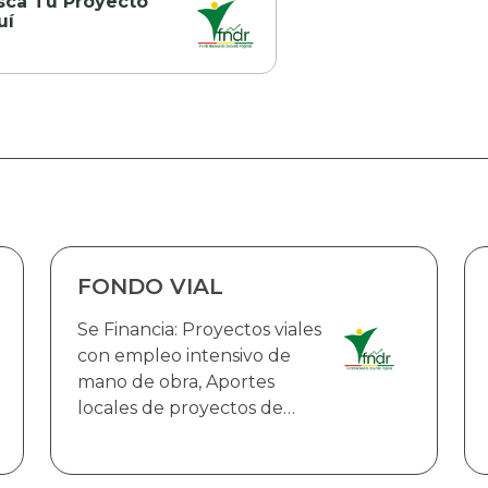
sca Tu Proyecto
uí
FONDO VIAL
Se Financia: Proyectos viales
con empleo intensivo de
mano de obra, Aportes
locales de proyectos de
infraestructura vial de la red
fundamental de carreteras
que cuenten con el