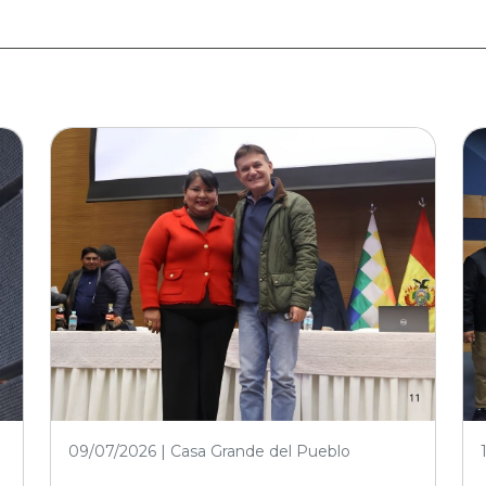
financiamiento
externo,Proyectos de
infraestructura vial en rutas
urbanas e interurbanas,
Infraestructura
aeroportuaria y
equipamiento, Adquisición
de bienes
09/07/2026 | Casa Grande del Pueblo