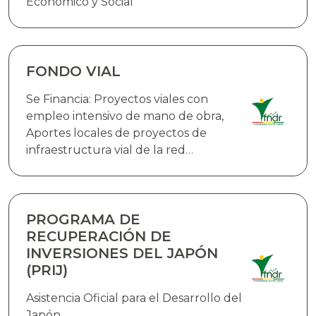
Económico y Social
FONDO VIAL
Se Financia: Proyectos viales con
empleo intensivo de mano de obra,
Aportes locales de proyectos de
infraestructura vial de la red
fundamental de carreteras que
cuenten con el financiamiento
externo,Proyectos de infraestructura
vial en rutas urbanas e interurbanas,
PROGRAMA DE
Infraestructura aeroportuaria y
RECUPERACIÓN DE
equipamiento, Adquisición de bienes
INVERSIONES DEL JAPÓN
(PRIJ)
Asistencia Oficial para el Desarrollo del
Japón