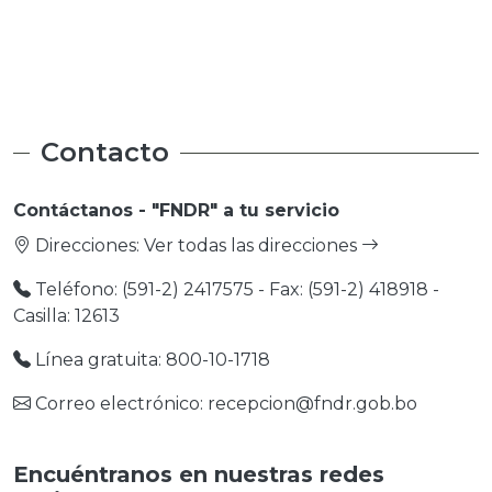
Medio Ambiente
Medio Ambiente
Contacto
Contáctanos - "FNDR" a tu servicio
Direcciones:
Ver todas las direcciones
Teléfono: (591-2) 2417575 - Fax: (591-2) 418918 -
Casilla: 12613
Línea gratuita: 800-10-1718
Correo electrónico: recepcion@fndr.gob.bo
Encuéntranos en nuestras redes