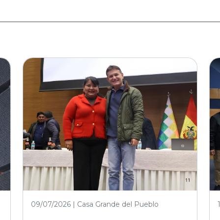
financiamiento
externo,Proyectos de
infraestructura vial en rutas
urbanas e interurbanas,
Infraestructura
aeroportuaria y
equipamiento, Adquisición
de bienes
09/07/2026 | Casa Grande del Pueblo