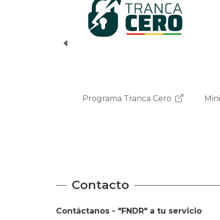
ma Tranca Cero
Ministerio de la Presidencia
Ministerio de la Presidencia
Contacto
Contáctanos - "FNDR" a tu servicio