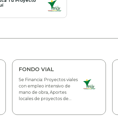
sca Tu Proyecto
uí
FONDO VIAL
Se Financia: Proyectos viales
con empleo intensivo de
mano de obra, Aportes
locales de proyectos de
infraestructura vial de la red
fundamental de carreteras
que cuenten con el