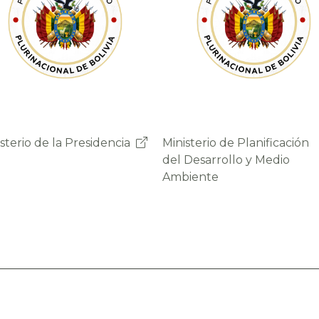
Ministerio de Planificación
Ministerio de Planificación
Ministerio de Economí
Ministerio de Economí
del Desarrollo y Medio
del Desarrollo y Medio
Finanzas Públicas
Finanzas Públicas
Ambiente
Ambiente