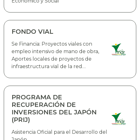
Económico y Social
FONDO VIAL
Se Financia: Proyectos viales con
empleo intensivo de mano de obra,
Aportes locales de proyectos de
infraestructura vial de la red
fundamental de carreteras que
cuenten con el financiamiento
externo,Proyectos de infraestructura
vial en rutas urbanas e interurbanas,
PROGRAMA DE
Infraestructura aeroportuaria y
RECUPERACIÓN DE
equipamiento, Adquisición de bienes
INVERSIONES DEL JAPÓN
(PRIJ)
Asistencia Oficial para el Desarrollo del
Japón