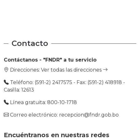
Medio Ambiente
Medio Ambiente
Contacto
Contáctanos - "FNDR" a tu servicio
Direcciones:
Ver todas las direcciones
Teléfono: (591-2) 2417575 - Fax: (591-2) 418918 -
Casilla: 12613
Línea gratuita: 800-10-1718
Correo electrónico: recepcion@fndr.gob.bo
Encuéntranos en nuestras redes