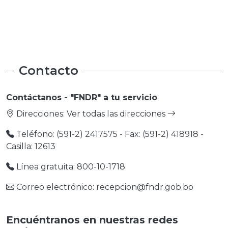
Medio Ambiente
Medio Ambiente
Contacto
Contáctanos - "FNDR" a tu servicio
Direcciones:
Ver todas las direcciones
Teléfono: (591-2) 2417575 - Fax: (591-2) 418918 -
Casilla: 12613
Línea gratuita: 800-10-1718
Correo electrónico: recepcion@fndr.gob.bo
Encuéntranos en nuestras redes