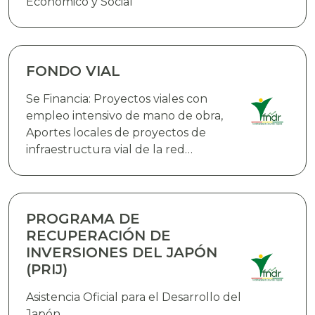
Económico y Social
FONDO VIAL
Se Financia: Proyectos viales con
empleo intensivo de mano de obra,
Aportes locales de proyectos de
infraestructura vial de la red
fundamental de carreteras que
cuenten con el financiamiento
externo,Proyectos de infraestructura
vial en rutas urbanas e interurbanas,
PROGRAMA DE
Infraestructura aeroportuaria y
RECUPERACIÓN DE
equipamiento, Adquisición de bienes
INVERSIONES DEL JAPÓN
(PRIJ)
Asistencia Oficial para el Desarrollo del
Japón