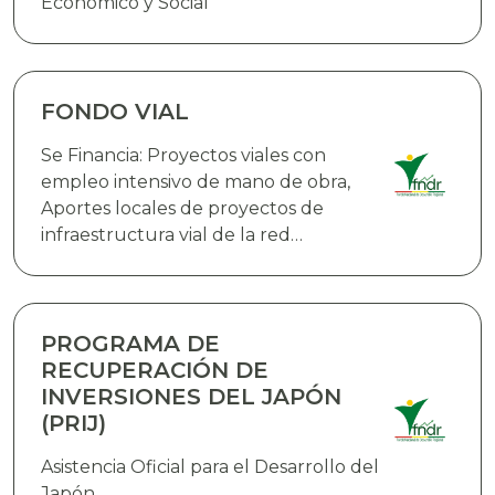
Económico y Social
FONDO VIAL
Se Financia: Proyectos viales con
empleo intensivo de mano de obra,
Aportes locales de proyectos de
infraestructura vial de la red
fundamental de carreteras que
cuenten con el financiamiento
externo,Proyectos de infraestructura
vial en rutas urbanas e interurbanas,
PROGRAMA DE
Infraestructura aeroportuaria y
RECUPERACIÓN DE
equipamiento, Adquisición de bienes
INVERSIONES DEL JAPÓN
(PRIJ)
Asistencia Oficial para el Desarrollo del
Japón