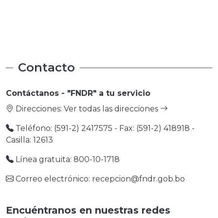
Medio Ambiente
Medio Ambiente
Contacto
Contáctanos - "FNDR" a tu servicio
Direcciones:
Ver todas las direcciones
Teléfono: (591-2) 2417575 - Fax: (591-2) 418918 -
Casilla: 12613
Línea gratuita: 800-10-1718
Correo electrónico: recepcion@fndr.gob.bo
Encuéntranos en nuestras redes