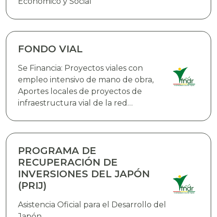
Económico y Social
FONDO VIAL
Se Financia: Proyectos viales con
empleo intensivo de mano de obra,
Aportes locales de proyectos de
infraestructura vial de la red
fundamental de carreteras que
cuenten con el financiamiento
externo,Proyectos de infraestructura
vial en rutas urbanas e interurbanas,
PROGRAMA DE
Infraestructura aeroportuaria y
RECUPERACIÓN DE
equipamiento, Adquisición de bienes
INVERSIONES DEL JAPÓN
(PRIJ)
Asistencia Oficial para el Desarrollo del
Japón