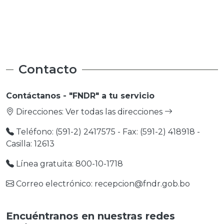
Medio Ambiente
Medio Ambiente
Contacto
Contáctanos - "FNDR" a tu servicio
Direcciones:
Ver todas las direcciones
Teléfono: (591-2) 2417575 - Fax: (591-2) 418918 -
Casilla: 12613
Línea gratuita: 800-10-1718
Correo electrónico: recepcion@fndr.gob.bo
Encuéntranos en nuestras redes