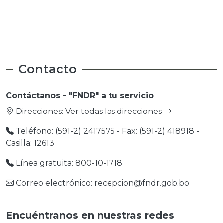
Medio Ambiente
Medio Ambiente
Contacto
Contáctanos - "FNDR" a tu servicio
Direcciones:
Ver todas las direcciones
Teléfono: (591-2) 2417575 - Fax: (591-2) 418918 -
Casilla: 12613
Línea gratuita: 800-10-1718
Correo electrónico: recepcion@fndr.gob.bo
Encuéntranos en nuestras redes