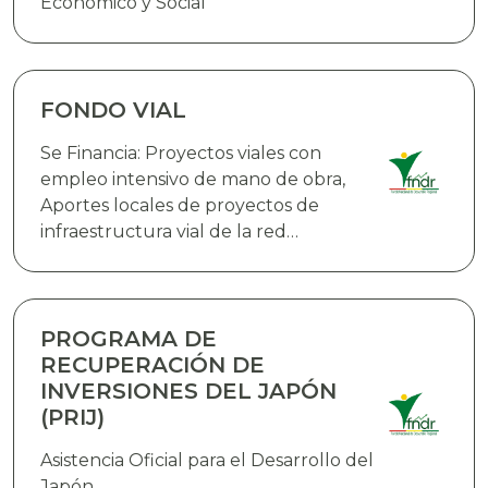
Económico y Social
FONDO VIAL
Se Financia: Proyectos viales con
empleo intensivo de mano de obra,
Aportes locales de proyectos de
infraestructura vial de la red
fundamental de carreteras que
cuenten con el financiamiento
externo,Proyectos de infraestructura
vial en rutas urbanas e interurbanas,
PROGRAMA DE
Infraestructura aeroportuaria y
RECUPERACIÓN DE
equipamiento, Adquisición de bienes
INVERSIONES DEL JAPÓN
(PRIJ)
Asistencia Oficial para el Desarrollo del
Japón